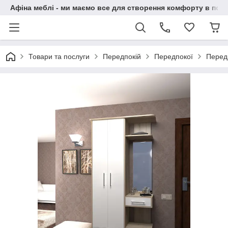
Афіна меблі - ми маємо все для створення комфорту в побу
Товари та послуги
Передпокій
Передпокої
Перед