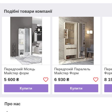
Подібні товари компанії
Передпокій Місяць
Передпокій Паралель
Пере
Майстер форм
Майстер Форм
Фор
5 600
6 930
8 1
₴
₴
Купити
Купити
Про нас