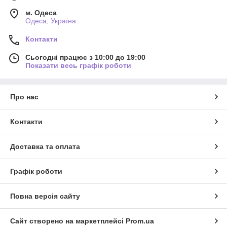
широкому ціновому діапазоні, на будь
Подивитися всі пропозиції
м. Одеса
який смак та бюджет замовника.
Одеса, Україна
Фабричні кухні від перевірених часом
вітчизняних виробників, німецька
Контакти
фурнітура.
Різноманітність виробів для
Сьогодні працює з 10:00 до 19:00
облаштування комфорту в побуті
Показати весь графік роботи
Про нас
Контакти
Доставка та оплата
Графік роботи
Повна версія сайту
Близько 150 видів шаф-купе в каталозі,
Сайт створено на маркетплейсі
Prom.ua