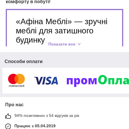
комфорту в побуті!
«Афіна Меблі» ― зручні
меблі для затишного
будинку
Показати все
Великий асортимент від бюджетних
пропозицій до моделей преміум-
Способи оплати
класу, ексклюзивний дизайн,
доступна вартість.
Близько 3 років успішної діяльності на
вітчизняному ринку меблевих виробів та
меблевого виробництва. Індивідуальне
Про нас
виготовлення, безкоштовні консультації
досвідчених фахівців. Конкурентні ціни,
94% позитивних з 54 відгуків за рік
гарантійне та післягарантійне обслуговування,
В наявності та під замовлення, широкий
доставка Новою Поштою по Україні.
вибір кухонних модульних гарнітурів в
Працює з 05.04.2019