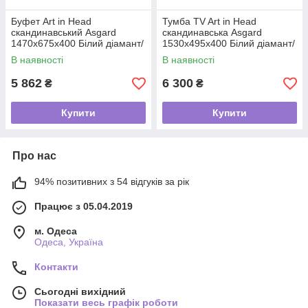
Буфет Art in Head
Тумба TV Art in Head
скандинавський Asgard
скандинавська Asgard
1470x675x400 Білий діамант/
1530x495x400 Білий діамант/
Дуб крафт золотий
Дуб крафт золотий
В наявності
В наявності
(AG01011200000)
(AG08011200000)
5 862
6 300
₴
₴
Купити
Купити
Про нас
94% позитивних з 54 відгуків за рік
Працює з 05.04.2019
м. Одеса
Одеса, Україна
Контакти
Сьогодні вихідний
Показати весь графік роботи