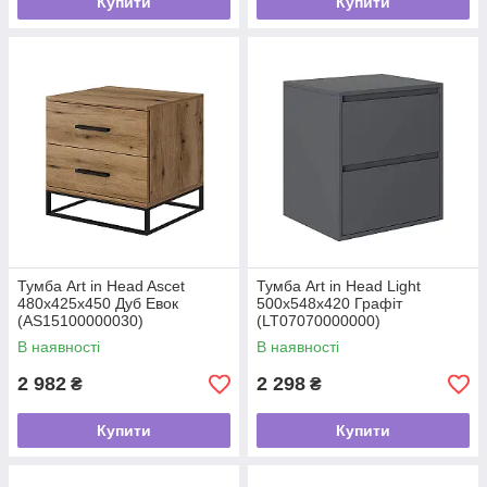
Купити
Купити
Тумба Art in Head Asсet
Тумба Art in Head Light
480x425x450 Дуб Евок
500x548x420 Графіт
(AS15100000030)
(LT07070000000)
В наявності
В наявності
2 982
2 298
₴
₴
Купити
Купити