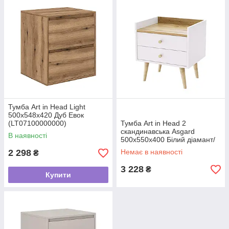
Тумба Art in Head Light
500x548x420 Дуб Евок
(LT07100000000)
Тумба Art in Head 2
скандинавська Asgard
В наявності
500x550x400 Білий діамант/
Дуб крафт золотий
2 298
Немає в наявності
₴
(AG07011200000)
3 228
₴
Купити