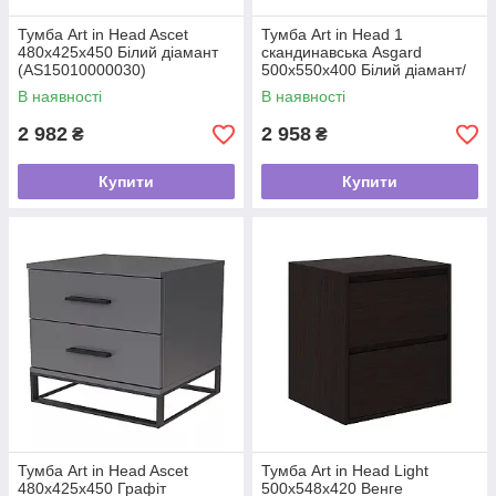
Тумба Art in Head Ascet
Тумба Art in Head 1
480x425x450 Білий діамант
скандинавська Asgard
(AS15010000030)
500x550x400 Білий діамант/
Дуб крафт золотий
В наявності
В наявності
(AG06011200000)
2 982
2 958
₴
₴
Купити
Купити
Тумба Art in Head Ascet
Тумба Art in Head Light
480x425x450 Графіт
500x548x420 Венге