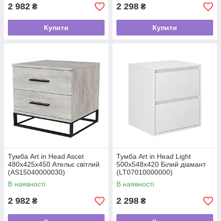
2 982
2 298
₴
₴
Купити
Купити
Тумба Art in Head Asсet
Тумба Art in Head Light
480x425x450 Ательє світлий
500x548x420 Білий діамант
(AS15040000030)
(LT07010000000)
В наявності
В наявності
2 982
2 298
₴
₴