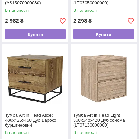
(AS15070000030)
(LT07050000000)
В наявності
В наявності
2 982
2 298
₴
₴
Купити
Купити
Тумба Art in Head Asсet
Тумба Art in Head Light
480x425x450 Дуб Бароко
500x548x420 Дуб сонома
бурштиновий
(LT07130000000)
(AS15080000030)
В наявності
В наявності