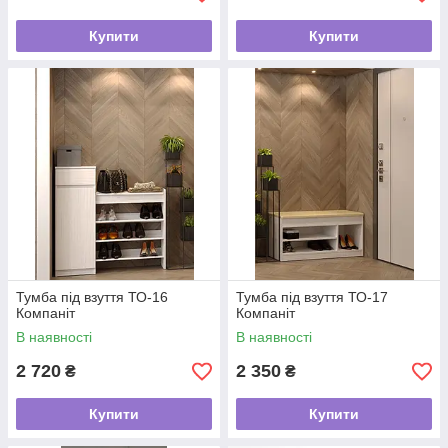
Купити
Купити
Тумба під взуття ТО-16
Тумба під взуття ТО-17
Компаніт
Компаніт
В наявності
В наявності
2 720
2 350
₴
₴
Купити
Купити