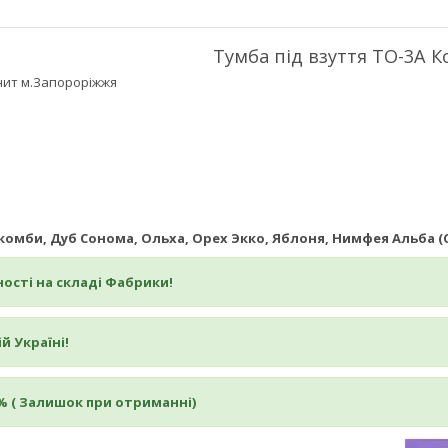
Тумба під взуття ТО-3А 
ит м.Запороріжжя
е комби, Дуб Сонома, Ольха, Орех Экко, Яблоня, Нимфея Альба (
ості на складі Фабрики!
й Україні!
% ( Залишок при отриманні)