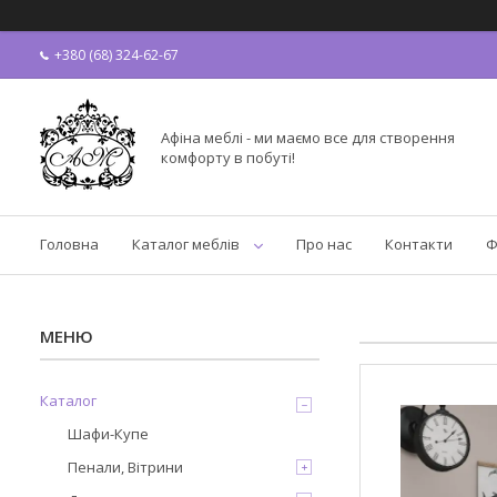
+380 (68) 324-62-67
Афіна меблі - ми маємо все для створення
комфорту в побуті!
Головна
Каталог меблів
Про нас
Контакти
Ф
Каталог
Шафи-Купе
Пенали, Вітрини