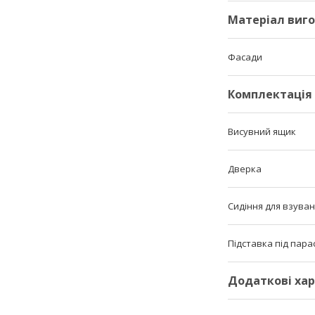
Матеріал виг
Фасади
Комплектація
Висувний ящик
Дверка
Сидіння для взува
Підставка під пара
Додаткові ха