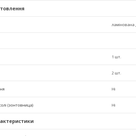
отовлення
ламінована
1 шт.
2 шт.
ння
Ні
солі (зонтовница)
Ні
рактеристики