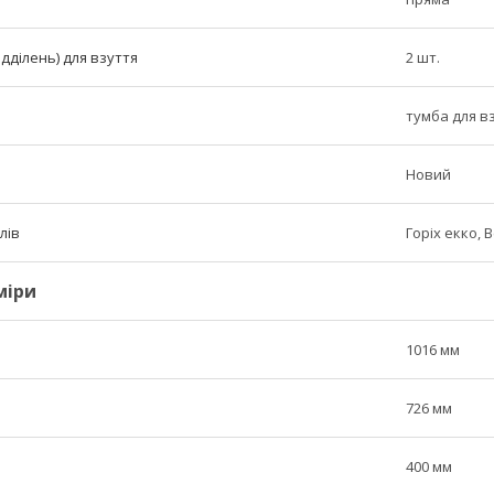
ідділень) для взуття
2 шт.
тумба для в
Новий
лів
Горіх екко, 
міри
1016 мм
726 мм
400 мм