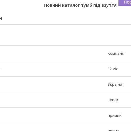
Повний каталог тумб під взуття
И
Компаніт
н
12 міс
Україна
Ніжки
прямий
пряма