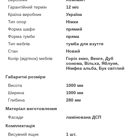
Гарантійний термін
12 міс
Країна виробник
Україна
Тип опор
Ніжки
Форма шафи
прямий
Форма тумби
пряма
Тип меблів
тумба для взуття
Стан
Новий
Колір (відтінок) меблів
Горіх екко, Венге, Дуб
сонома, Вільха, Яблуня,
Німфеа альба, Бук світлий
Габаритні розміри
Висота
1000 мм
Ширина
1000 мм
Глибина
280 мм
Матеріал виготовлення
Фасади
ламінована ДСП
Комплектація
Висувний ящик
1 шт.