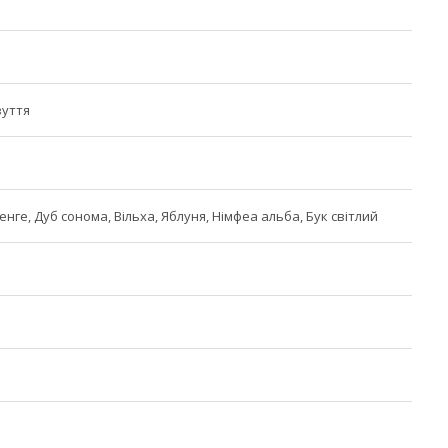
зуття
Венге, Дуб сонома, Вільха, Яблуня, Німфеа альба, Бук світлий