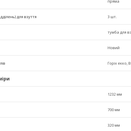
пряма
ідділень) для взуття
3 шт.
тумба для в
Новий
лів
Горіх екко, 
міри
1232 мм
700 мм
320 мм