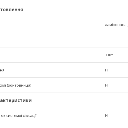
отовлення
ламінована
3 шт.
ння
Ні
солі (зонтовница)
Ні
рактеристики
к системої фіксації
Ні