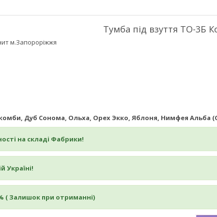
Тумба під взуття ТО-3Б 
ит м.Запороріжжя
е комби, Дуб Сонома, Ольха, Орех Экко, Яблоня, Нимфея Альба (
ості на складі Фабрики!
й Україні!
% ( Залишок при отриманні)