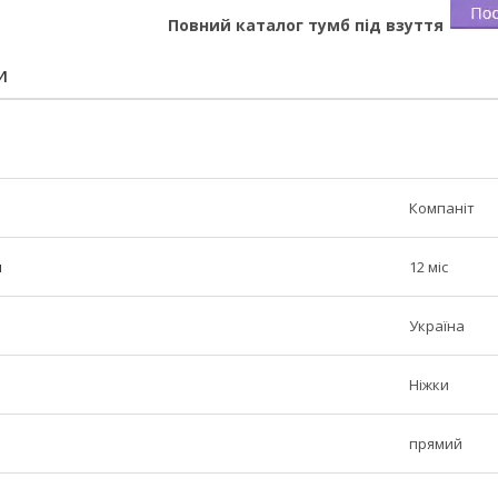
Повний каталог тумб під взуття
И
Компаніт
н
12 міс
Україна
Ніжки
прямий