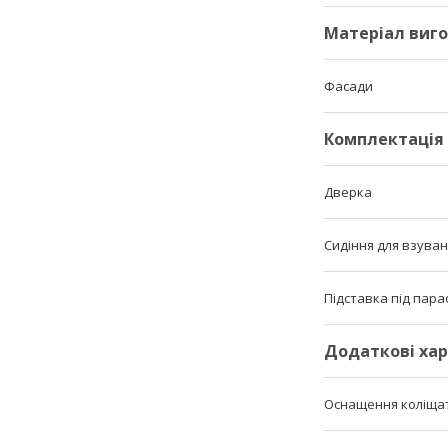
Матеріал виг
Фасади
Комплектація
Дверка
Сидіння для взува
Підставка під пара
Додаткові ха
Оснащення коліщато