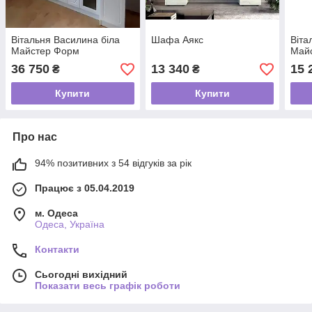
Вітальня Василина біла
Шафа Аякс
Віта
Майстер Форм
Май
36 750
13 340
15 
₴
₴
Купити
Купити
Про нас
94% позитивних з 54 відгуків за рік
Працює з 05.04.2019
м. Одеса
Одеса, Україна
Контакти
Сьогодні вихідний
Показати весь графік роботи