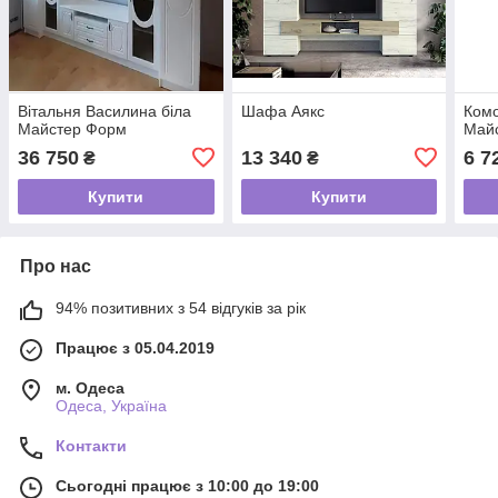
Вітальня Василина біла
Шафа Аякс
Ком
Майстер Форм
Май
36 750
13 340
6 7
₴
₴
Купити
Купити
Про нас
94% позитивних з 54 відгуків за рік
Працює з 05.04.2019
м. Одеса
Одеса, Україна
Контакти
Сьогодні працює з 10:00 до 19:00