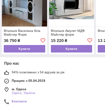
Вітальня Василина біла
Вітальня Амулет МДФ
Віта
Майстер Форм
Майстер форм
36 750
15 220
13 
₴
₴
Купити
Купити
Про нас
94% позитивних з 54 відгуків за рік
Працює з 05.04.2019
м. Одеса
Одеса, Україна
Контакти