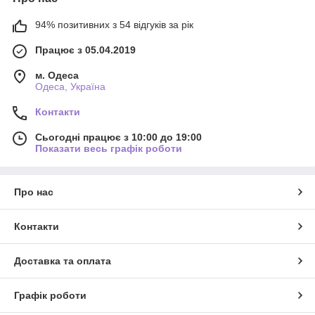
94% позитивних з 54 відгуків за рік
Працює з 05.04.2019
Кухня Акрил
м. Одеса
Одеса, Україна
(дана кухня знаходиться в нашому магазині за адресою
Контакти
Проспект Моторостроителей 20 тц Піраміда 1 поверх)
Сьогодні працює з 10:00 до 19:00
Вартість за 1 метр погонний - 8000 грн.
Показати весь графік роботи
Фасад - акрил з колекції luxeform.
Коррус - дсп swisspan
Про нас
Стільниця - люксформ
Фурнітура - linken.
Контакти
Доставка та оплата
Графік роботи