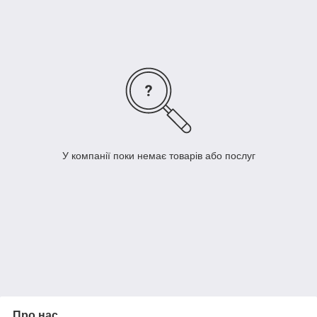
Коррус - дсп swisspan
Стільниця - люксформ
Фурнітура - Blum + hafele
У компанії поки немає товарів або послуг
Про нас