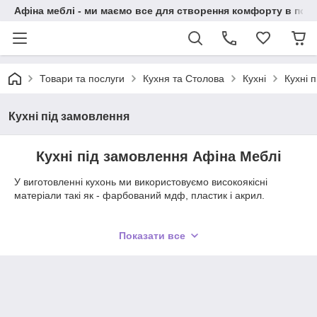
Афіна меблі - ми маємо все для створення комфорту в побу
Товари та послуги
Кухня та Столова
Кухні
Кухні 
Кухні під замовлення
Кухні під замовлення Афіна Меблі
У виготовленні кухонь ми використовуємо високоякісні
матеріали такі як - фарбований мдф, пластик і акрил.
Кухня Grey з пазом
Показати все
(дана кухня знаходиться в нашому магазині за адресою
Проспект Моторостроителей 20 тц Піраміда 1 поверх)
Вартість за 1 метр погонний - 8000 грн.
Фасад - фарбований мдф 19 мм мат з пазом під ручку.