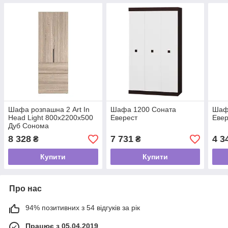
Шафа розпашна 2 Art In
Шафа 1200 Соната
Шаф
Head Light 800x2200x500
Еверест
Евер
Дуб Сонома
(LT12130000000)
8 328
7 731
4 3
₴
₴
Купити
Купити
Про нас
94% позитивних з 54 відгуків за рік
Працює з 05.04.2019