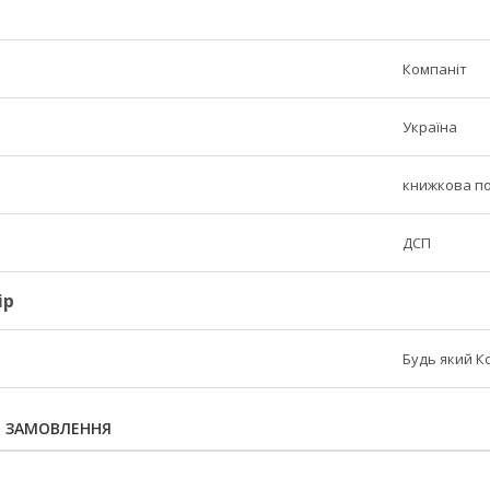
Компаніт
Україна
книжкова п
ДСП
ір
Будь який К
Я ЗАМОВЛЕННЯ