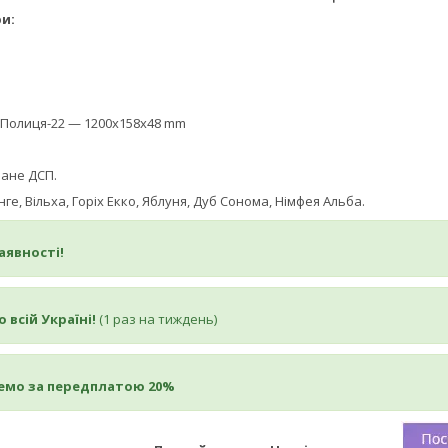
и:
Полиця-22 — 1200x158x48 mm
ане ДСП.
нге, Вільха, Горіх Екко, Яблуня, Дуб Сонома, Німфея Альба.
аявності!
 всій Україні!
(1 раз на тиждень)
емо за передплатою 20%