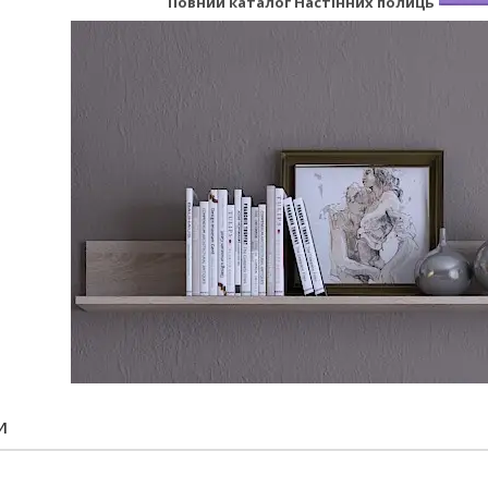
Повний каталог Настінних полиць
И