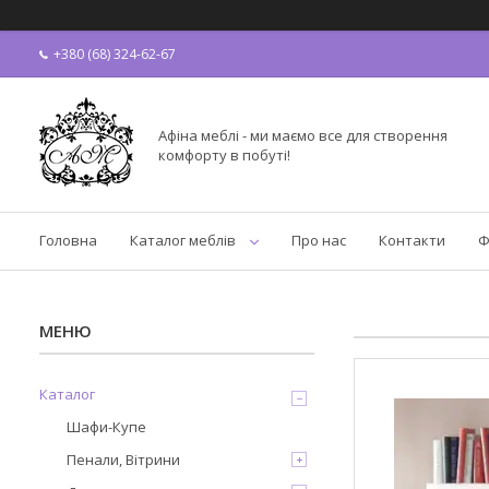
+380 (68) 324-62-67
Афіна меблі - ми маємо все для створення
комфорту в побуті!
Головна
Каталог меблів
Про нас
Контакти
Ф
Каталог
Шафи-Купе
Пенали, Вітрини