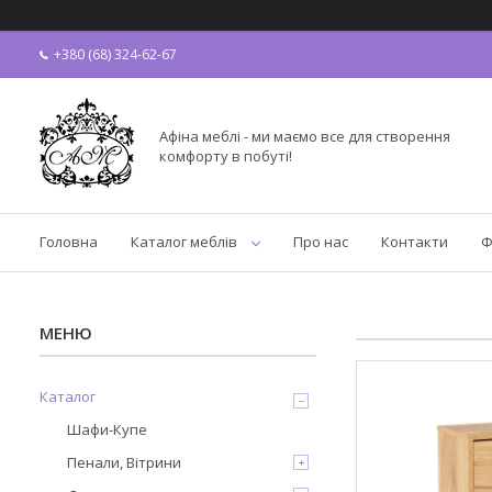
+380 (68) 324-62-67
Афіна меблі - ми маємо все для створення
комфорту в побуті!
Головна
Каталог меблів
Про нас
Контакти
Ф
Каталог
Шафи-Купе
Пенали, Вітрини