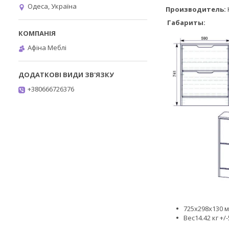
Одеса, Україна
Производитель:
Габариты:
Афіна Меблі
+380666726376
​​​​​​
725х298х130 
Вес14.42 кг +/