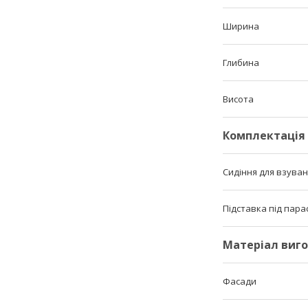
Ширина
Глибина
Висота
Комплектація
Сидіння для взува
Підставка під пара
Матеріал виг
Фасади