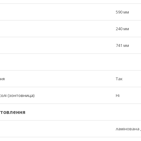
590 мм
240 мм
741 мм
ння
Так
солі (зонтовница)
Ні
отовлення
ламінована