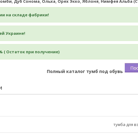
 комби, Дуб Сонома, Ольха, Орех Экко, Яблоня, Нимфея Альба (С
ии на складе фабрики!
ей Украине!
% ( Остаток при получение)
Полный каталог тумб под обувь
И
тумба для в