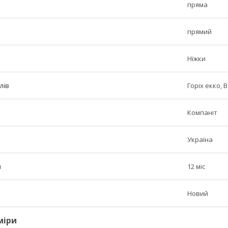
пряма
прямий
Ніжки
лів
Горіх екко, 
Компаніт
Україна
н
12 міс
Новий
міри