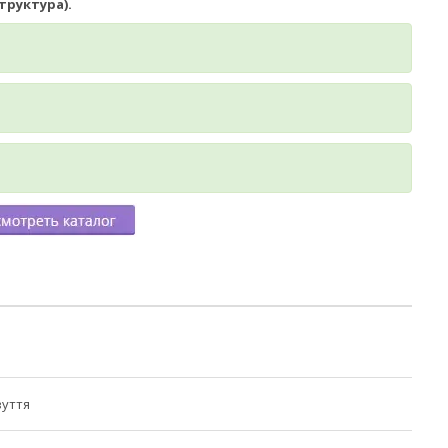
труктура).
зуття