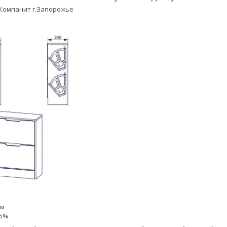
Компанит г.Запорожье
мм
-5%