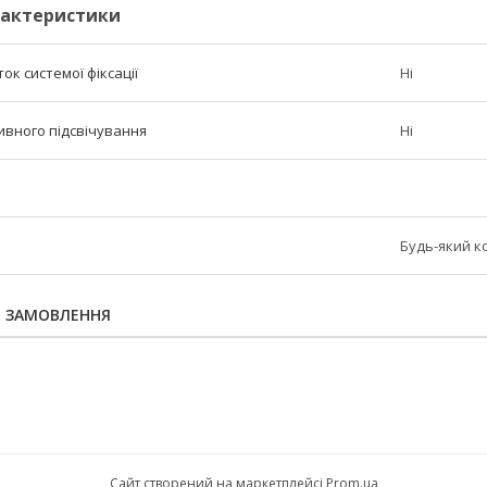
рактеристики
к системої фіксації
Ні
ивного підсвічування
Ні
Будь-який к
Я ЗАМОВЛЕННЯ
Сайт створений на маркетплейсі
Prom.ua