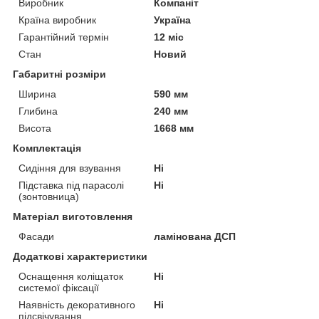
Виробник
Компаніт
Країна виробник
Україна
Гарантійний термін
12 міс
Стан
Новий
Габаритні розміри
Ширина
590 мм
Глибина
240 мм
Висота
1668 мм
Комплектація
Сидіння для взування
Ні
Підставка під парасолі
Ні
(зонтовница)
Матеріал виготовлення
Фасади
ламінована ДСП
Додаткові характеристики
Оснащення коліщаток
Ні
системої фіксації
Наявність декоративного
Ні
підсвічування