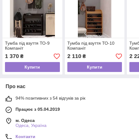
Тумба під взуття ТО-9
Тумба під взуття ТО-10
Тумб
Компаніт
Компаніт
Комп
1 370
2 110
2 2
₴
₴
Купити
Купити
Про нас
94% позитивних з 54 відгуків за рік
Працює з 05.04.2019
м. Одеса
Одеса, Україна
Контакти