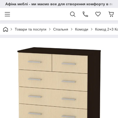
Афіна меблі - ми маємо все для створення комфорту в побу
Товари та послуги
Спальня
Комоди
Комод 2+3 К