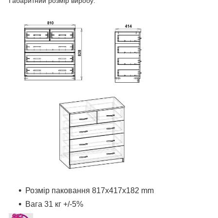
Габаритний розмір виробу:
Розмір паковання 817x417x182 mm
Вага 31 кг +/-5%