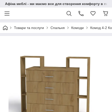
Афіна меблі - ми маємо все для створення комфорту в побу
Товари та послуги
Спальня
Комоди
Комод 4-2 Ко