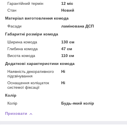
Гарантійний термін
12 міс
Стан
Новий
Матеріал виготовлення комода
Фасади
ламінована ДСП
Габаритні розміри комода
Ширина комода
130 см
Глибина комода
47 см
Висота комода
110 см
Додаткові характеристики комода
Наявність декоративного
Ні
підсвічування
Оснащення коліщаток
Ні
системої фіксації
Колір
Колір
Будь-який колір
Приховати