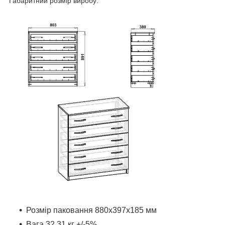
Габаритний розмір виробу:
Розмір паковання 880x397x185 мм
Вага 32.31 кг +/-5%