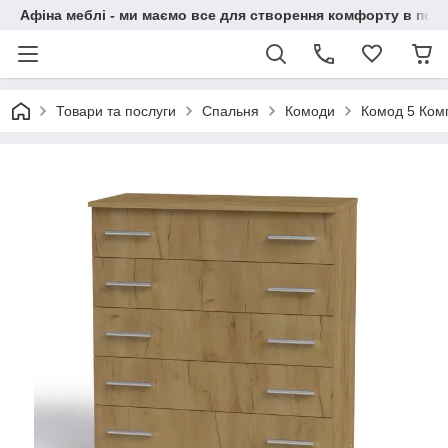
Афіна меблі - ми маємо все для створення комфорту в побу
Товари та послуги
Спальня
Комоди
Комод 5 Ком