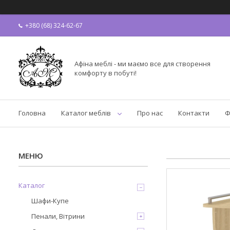
+380 (68) 324-62-67
Афіна меблі - ми маємо все для створення
комфорту в побуті!
Головна
Каталог меблів
Про нас
Контакти
Ф
Каталог
Шафи-Купе
Пенали, Вітрини