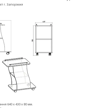
іт г. Запоріжжя
ння 640 х 430 х 80 мм.