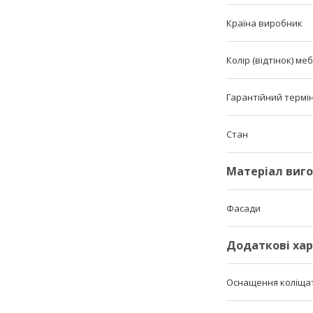
Країна виробник
Колір (відтінок) меб
Гарантійний термі
Стан
Матеріал виг
Фасади
Додаткові ха
Оснащення коліщато