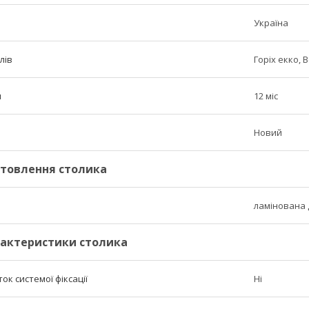
Україна
лів
Горіх екко, 
н
12 міс
Новий
отовлення столика
ламінована
рактеристики столика
к системої фіксації
Ні