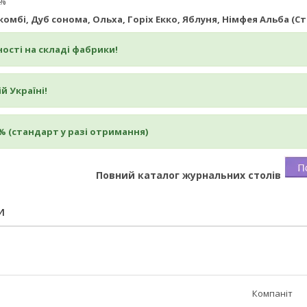
5%
 комбі, Дуб сонома, Ольха, Горіх Екко, Яблуня, Німфея Альба (Ст
ості на складі фабрики!
й Україні!
% (стандарт у разі отримання)
Повний каталог журнальних столів
И
Компаніт