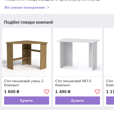
Всі умови повернення
Подібні товари компанії
Стіл письмовий учень 2
Стіл письмовий МО-5
Стіл
Компаніт
Компаніт
Комп
1 600
1 490
1 1
₴
₴
Купити
Купити