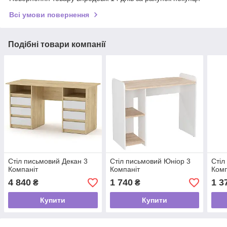
Всі умови повернення
Подібні товари компанії
Стіл письмовий Декан 3
Стіл письмовий Юніор 3
Стіл
Компаніт
Компаніт
Комп
4 840
1 740
1 3
₴
₴
Купити
Купити