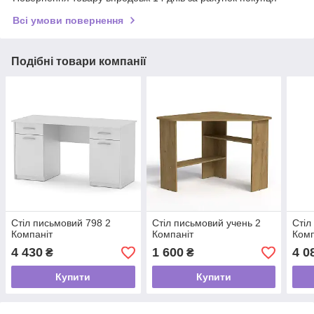
Всі умови повернення
Подібні товари компанії
Стіл письмовий 798 2
Стіл письмовий учень 2
Стіл
Компаніт
Компаніт
Комп
4 430
1 600
4 0
₴
₴
Купити
Купити