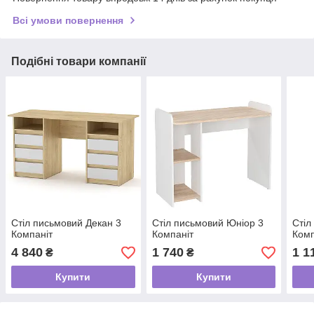
Всі умови повернення
Подібні товари компанії
Стіл письмовий Декан 3
Стіл письмовий Юніор 3
Стіл
Компаніт
Компаніт
Комп
4 840
1 740
1 1
₴
₴
Купити
Купити