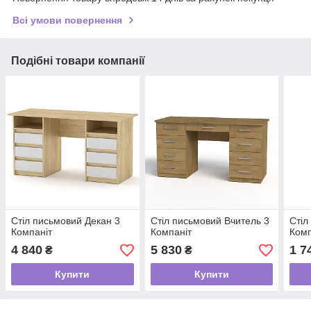
Всі умови повернення
Подібні товари компанії
Стіл письмовий Декан 3
Стіл письмовий Вчитель 3
Стіл
Компаніт
Компаніт
Комп
4 840
5 830
1 7
₴
₴
Купити
Купити