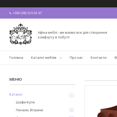
+380 (68) 324-62-67
Афіна меблі - ми маємо все для створення
комфорту в побуті!
Головна
Каталог меблів
Про нас
Контакти
Ф
Каталог
Шафи-Купе
Пенали, Вітрини