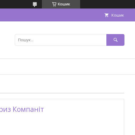
Кошик
Кошик
риз Компаніт