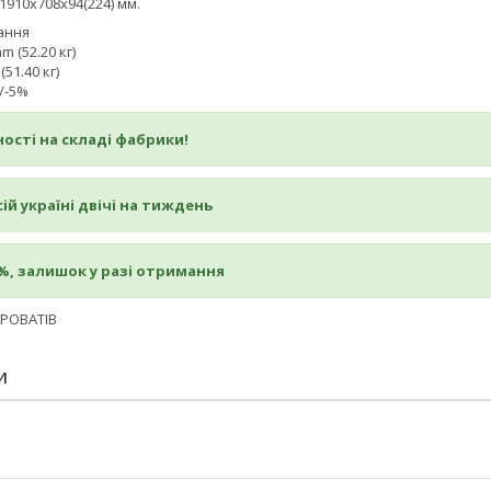
1910х708х94(224) мм.
ання
 (52.20 кг)
51.40 кг)
+/-5%
ості на складі фабрики!
ій україні двічі на тиждень
%, залишок у разі отримання
КРОВАТІВ
И