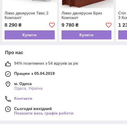
Ліжко двоярусне Твікс 2
Ліжко двоярусне Бриз
Стіл
Компаніт
Компаніт
3 Ко
8 290
9 780
1 2
₴
₴
Купити
Купити
Про нас
94% позитивних з 54 відгуків за рік
Працює з 05.04.2019
м. Одеса
Одеса, Україна
Контакти
Сьогодні вихідний
Показати весь графік роботи