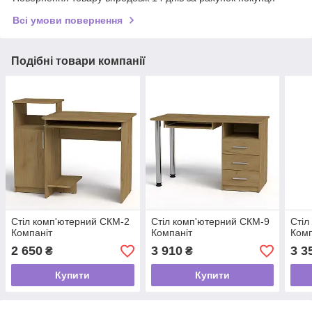
Всі умови повернення
Подібні товари компанії
Стіл комп'ютерний СКМ-2
Стіл комп'ютерний СКМ-9
Стіл
Компаніт
Компаніт
Комп
2 650
3 910
3 3
₴
₴
Купити
Купити