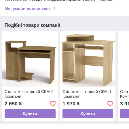
Всі умови повернення
Подібні товари компанії
Стіл комп'ютерний СКМ-2
Стіл комп'ютерний СКМ-1
Стіл
Компаніт
Компаніт
Комп
2 650
1 970
3 9
₴
₴
Купити
Купити