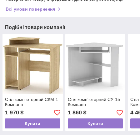
Всі умови повернення
Подібні товари компанії
Стіл комп'ютерний СКМ-1
Стіл комп'ютерний СУ-15
Стіл
Компаніт
Компаніт
Комп
1 970
1 860
4 4
₴
₴
Купити
Купити