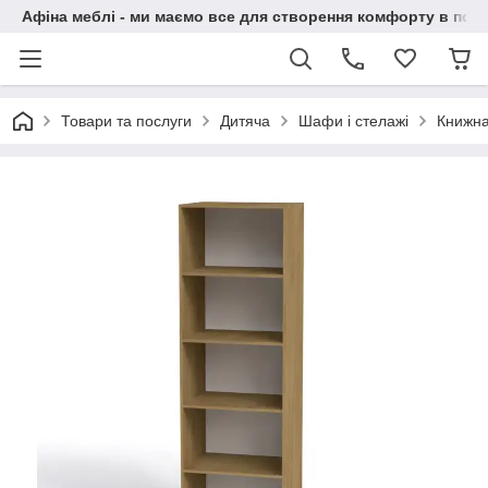
Афіна меблі - ми маємо все для створення комфорту в побу
Товари та послуги
Дитяча
Шафи і стелажі
Книжна