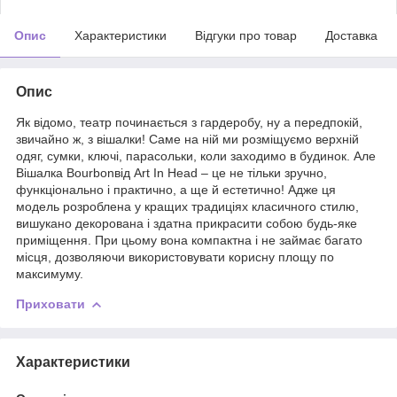
Опис
Характеристики
Відгуки про товар
Доставка
Опис
Як відомо, театр починається з гардеробу, ну а передпокій,
звичайно ж, з вішалки! Саме на ній ми розміщуємо верхній
одяг, сумки, ключі, парасольки, коли заходимо в будинок. Але
Вішалка Bourbonвід Art In Head – це не тільки зручно,
функціонально і практично, а ще й естетично! Адже ця
модель розроблена у кращих традиціях класичного стилю,
вишукано декорована і здатна прикрасити собою будь-яке
приміщення. При цьому вона компактна і не займає багато
місця, дозволяючи використовувати корисну площу по
максимуму.
Приховати
Характеристики