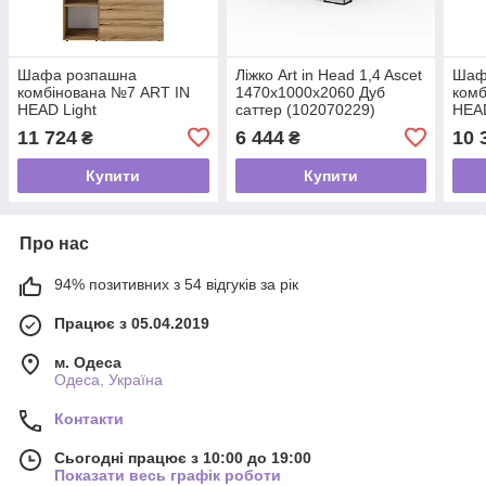
Шафа розпашна
Ліжко Art іn Head 1,4 Ascet
Шаф
комбінована №7 ART IN
1470x1000x2060 Дуб
комб
HEAD Light
саттер (102070229)
HEAD
1200x500x2200 Дуб Евок
1200
11 724
6 444
10 
₴
₴
(LTK0710000000)
(LTK
Купити
Купити
Про нас
94% позитивних з 54 відгуків за рік
Працює з 05.04.2019
м. Одеса
Одеса, Україна
Контакти
Сьогодні працює з 10:00 до 19:00
Показати весь графік роботи