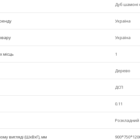
Дуб шамоні 
бренду
Україна
овару
Україна
х місць
1
Дерево
ДСП
0.11
Розкладний
ому вигляді (ШxВxГ), мм
900*750*120