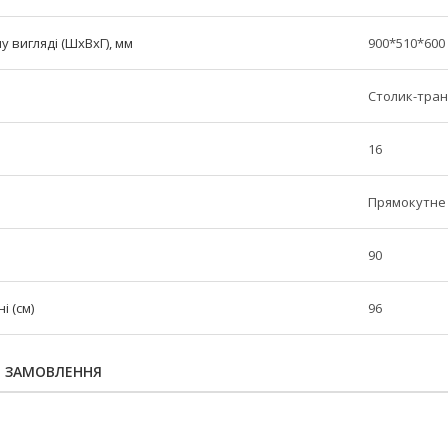
у вигляді (ШxВxГ), мм
900*510*600
Столик-тра
16
Прямокутне
90
 (см)
96
Я ЗАМОВЛЕННЯ