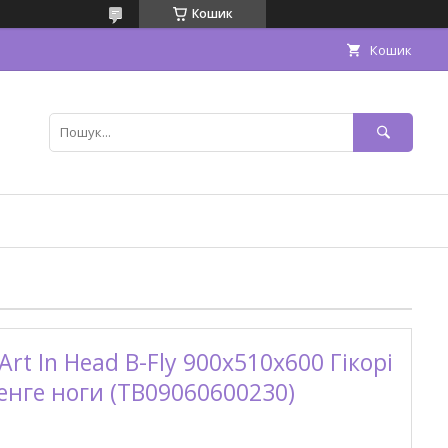
Кошик
Кошик
rt In Head B-Fly 900x510x600 Гікорі
енге ноги (TB09060600230)