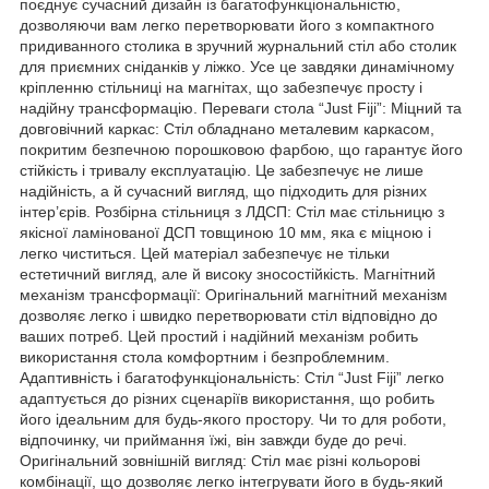
поєднує сучасний дизайн із багатофункціональністю,
дозволяючи вам легко перетворювати його з компактного
придиванного столика в зручний журнальний стіл або столик
для приємних сніданків у ліжко. Усе це завдяки динамічному
кріпленню стільниці на магнітах, що забезпечує просту і
надійну трансформацію. Переваги стола “Just Fiji”: Міцний та
довговічний каркас: Стіл обладнано металевим каркасом,
покритим безпечною порошковою фарбою, що гарантує його
стійкість і тривалу експлуатацію. Це забезпечує не лише
надійність, а й сучасний вигляд, що підходить для різних
інтер’єрів. Розбірна стільниця з ЛДСП: Стіл має стільницю з
якісної ламінованої ДСП товщиною 10 мм, яка є міцною і
легко чиститься. Цей матеріал забезпечує не тільки
естетичний вигляд, але й високу зносостійкість. Магнітний
механізм трансформації: Оригінальний магнітний механізм
дозволяє легко і швидко перетворювати стіл відповідно до
ваших потреб. Цей простий і надійний механізм робить
використання стола комфортним і безпроблемним.
Адаптивність і багатофункціональність: Стіл “Just Fiji” легко
адаптується до різних сценаріїв використання, що робить
його ідеальним для будь-якого простору. Чи то для роботи,
відпочинку, чи приймання їжі, він завжди буде до речі.
Оригінальний зовнішній вигляд: Стіл має різні кольорові
комбінації, що дозволяє легко інтегрувати його в будь-який