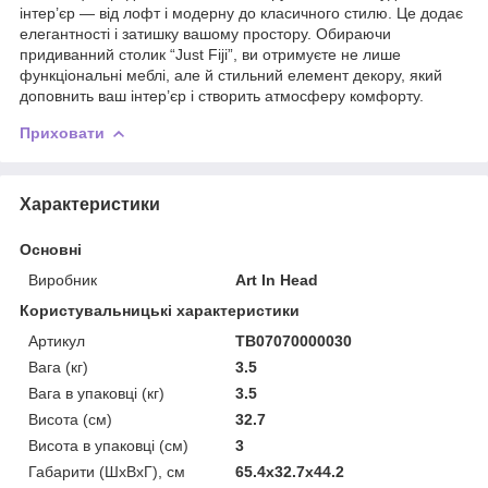
інтер’єр — від лофт і модерну до класичного стилю. Це додає
елегантності і затишку вашому простору. Обираючи
придиванний столик “Just Fiji”, ви отримуєте не лише
функціональні меблі, але й стильний елемент декору, який
доповнить ваш інтер’єр і створить атмосферу комфорту.
Приховати
Характеристики
Основні
Виробник
Art In Head
Користувальницькі характеристики
Артикул
TB07070000030
Вага (кг)
3.5
Вага в упаковці (кг)
3.5
Висота (см)
32.7
Висота в упаковці (см)
3
Габарити (ШхВxГ), см
65.4x32.7x44.2