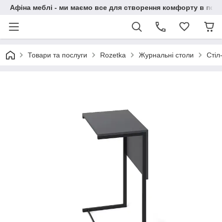
Афіна меблі - ми маємо все для створення комфорту в побу
Товари та послуги
Rozetka
Журнальні столи
Стіл