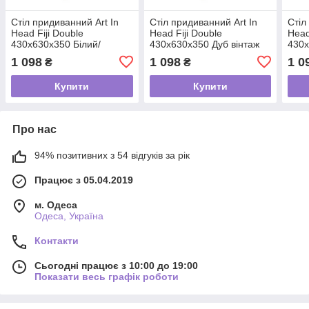
Стіл придиванний Art In
Стіл придиванний Art In
Стіл
Head Fiji Double
Head Fiji Double
Head
430х630х350 Білий/
430х630х350 Дуб вінтаж
430х
Чорний (TB06010000030)
оксид/Чорний
Чорн
1 098
1 098
1 0
₴
₴
(TB06090000030)
Купити
Купити
Про нас
94% позитивних з 54 відгуків за рік
Працює з 05.04.2019
м. Одеса
Одеса, Україна
Контакти
Сьогодні працює з 10:00 до 19:00
Показати весь графік роботи