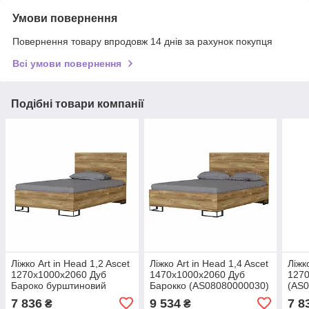
Умови повернення
Повернення товару впродовж 14 днів за рахунок покупця
Всі умови повернення
Подібні товари компанії
Ліжко Art in Head 1,2 Ascet
Ліжко Art in Head 1,4 Ascet
Ліжк
1270x1000x2060 Дуб
1470x1000x2060 Дуб
1270
Бароко бурштиновий
Барокко (AS08080000030)
(AS
(AS07080000030)
7 836
9 534
7 8
₴
₴