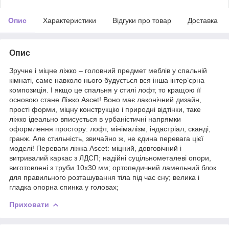
Опис
Характеристики
Відгуки про товар
Доставка
Опис
Зручне і міцне ліжко – головний предмет меблів у спальній
кімнаті, саме навколо нього будується вся інша інтер’єрна
композиція. І якщо це спальня у стилі лофт, то кращою її
основою стане Ліжко Ascet! Воно має лаконічний дизайн,
прості форми, міцну конструкцію і природні відтінки, таке
ліжко ідеально вписується в урбаністичні напрямки
оформлення простору: лофт, мінімалізм, індастріал, сканді,
гранж. Але стильність, звичайно ж, не єдина перевага цієї
моделі! Переваги ліжка Ascet: міцний, довговічний і
витривалий каркас з ЛДСП; надійні суцільнометалеві опори,
виготовлені з труби 10х30 мм; ортопедичний ламельний блок
для правильного розташування тіла під час сну; велика і
гладка опорна спинка у головах;
Приховати