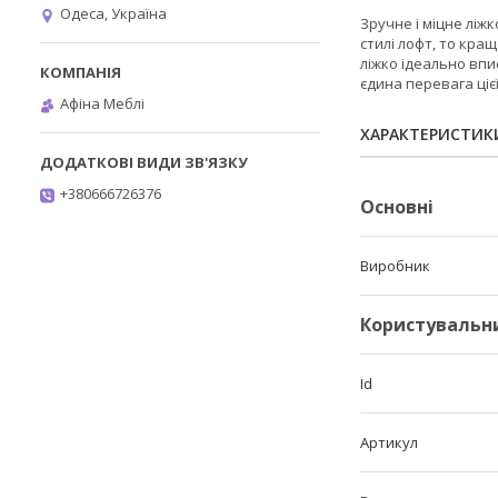
Одеса, Україна
Зручне і міцне ліжк
стилі лофт, то кра
ліжко ідеально впис
єдина перевага цієї
Афіна Меблі
ХАРАКТЕРИСТИК
+380666726376
Основні
Виробник
Користувальн
Id
Артикул