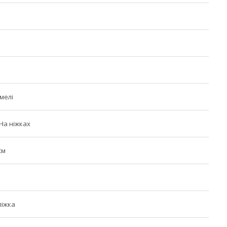
и
мелі
,На ніжках
см
ліжка