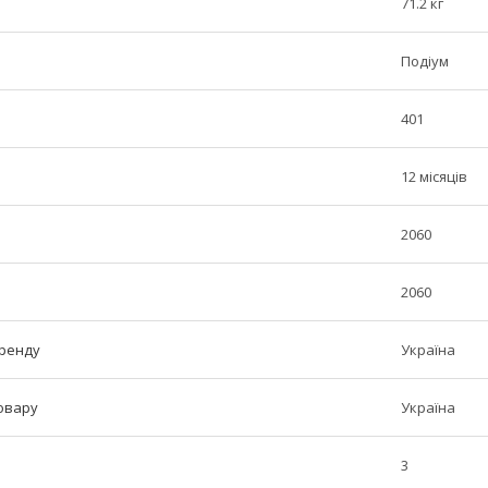
71.2 кг
Подіум
401
12 місяців
2060
2060
бренду
Україна
овару
Україна
3