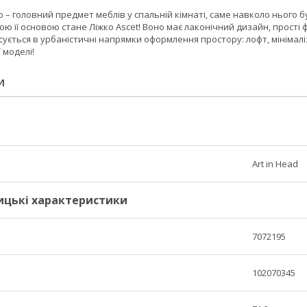
о – головний предмет меблів у спальній кімнаті, саме навколо нього б
щою її основою стане Ліжко Ascet! Воно має лаконічний дизайн, прості 
ується в урбаністичні напрямки оформлення простору: лофт, мінімалізм
 моделі!
И
Art in Head
ицькі характеристики
7072195
102070345