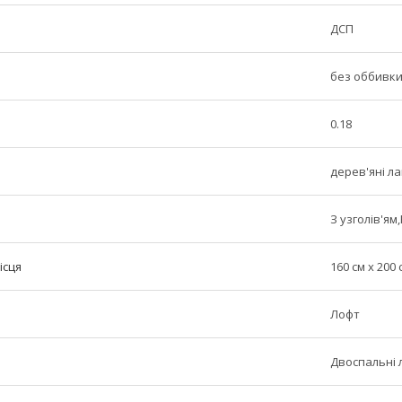
ДСП
без оббивк
0.18
дерев'яні ла
З узголів'ям
ісця
160 см x 200 
Лофт
Двоспальні 