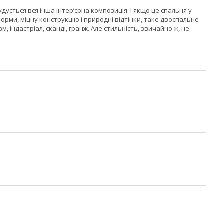
удується вся інша інтер’єрна композиція. І якщо це спальня у
форми, міцну конструкцію і природні відтінки, таке двоспальне
, індастріал, сканді, гранж. Але стильність, звичайно ж, не