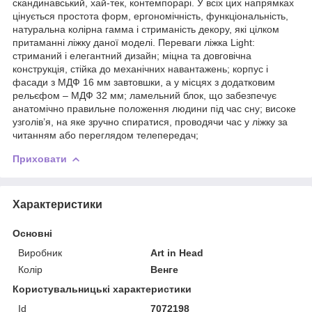
скандинавський, хай-тек, контемпорарі. У всіх цих напрямках
цінується простота форм, ергономічність, функціональність,
натуральна колірна гамма і стриманість декору, які цілком
притаманні ліжку даної моделі. Переваги ліжка Light:
стриманий і елегантний дизайн; міцна та довговічна
конструкція, стійка до механічних навантажень; корпус і
фасади з МДФ 16 мм завтовшки, а у місцях з додатковим
рельєфом – МДФ 32 мм; ламельний блок, що забезпечує
анатомічно правильне положення людини під час сну; високе
узголів’я, на яке зручно спиратися, проводячи час у ліжку за
читанням або переглядом телепередач;
Приховати
Характеристики
Основні
Виробник
Art in Head
Колір
Венге
Користувальницькі характеристики
Id
7072198