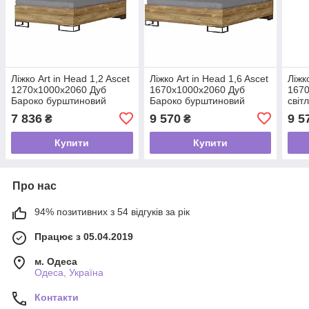
Ліжко Art in Head 1,2 Ascet
Ліжко Art in Head 1,6 Ascet
Ліжк
1270x1000x2060 Дуб
1670x1000x2060 Дуб
1670
Бароко бурштиновий
Бароко бурштиновий
світ
(AS07080000030)
(AS09080000030)
7 836
9 570
9 5
₴
₴
Купити
Купити
Про нас
94% позитивних з 54 відгуків за рік
Працює з 05.04.2019
м. Одеса
Одеса, Україна
Контакти