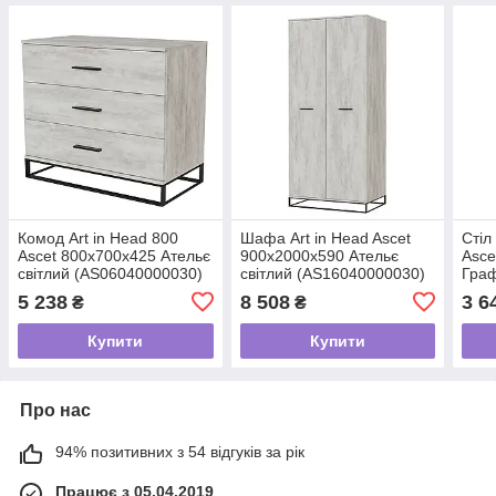
Комод Art in Head 800
Шафа Art in Head Asсet
Стіл
Ascet 800x700x425 Ательє
900x2000x590 Ательє
Asсe
світлий (AS06040000030)
світлий (AS16040000030)
Граф
5 238
8 508
3 6
₴
₴
Купити
Купити
Про нас
94% позитивних з 54 відгуків за рік
Працює з 05.04.2019