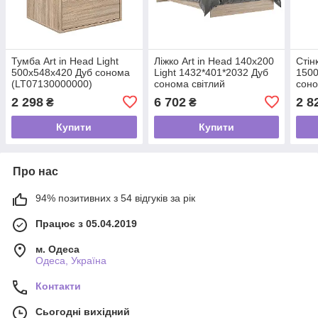
Тумба Art in Head Light
Ліжко Art in Head 140x200
Стін
500x548x420 Дуб сонома
Light 1432*401*2032 Дуб
1500
(LT07130000000)
сонома світлий
соно
(LT15130000000)
(LT0
2 298
6 702
2 8
₴
₴
Купити
Купити
Про нас
94% позитивних з 54 відгуків за рік
Працює з 05.04.2019
м. Одеса
Одеса, Україна
Контакти
Сьогодні вихідний