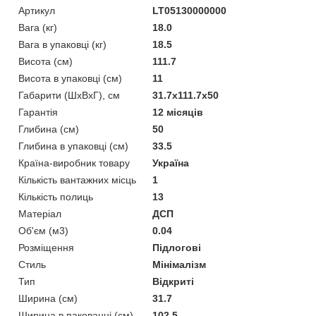
Артикул
LT05130000000
Вага (кг)
18.0
Вага в упаковці (кг)
18.5
Висота (см)
111.7
Висота в упаковці (см)
11
Габарити (ШхВxГ), см
31.7x111.7x50
Гарантія
12 місяців
Глибина (см)
50
Глибина в упаковці (см)
33.5
Країна-виробник товару
Україна
Кількість вантажних місць
1
Кількість полиць
13
Матеріал
ДСП
Об'єм (м3)
0.04
Розміщення
Підлогові
Стиль
Мінімалізм
Тип
Відкриті
Ширина (см)
31.7
Ширина в пакованні (см)
102.5