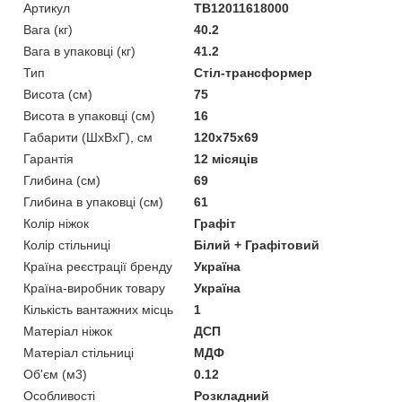
Артикул
TB12011618000
Вага (кг)
40.2
Вага в упаковці (кг)
41.2
Тип
Стіл-трансформер
Висота (см)
75
Висота в упаковці (см)
16
Габарити (ШхВxГ), см
120x75x69
Гарантія
12 місяців
Глибина (см)
69
Глибина в упаковці (см)
61
Колір ніжок
Графіт
Колір стільниці
Білий + Графітовий
Країна реєстрації бренду
Україна
Країна-виробник товару
Україна
Кількість вантажних місць
1
Матеріал ніжок
ДСП
Матеріал стільниці
МДФ
Об'єм (м3)
0.12
Особливості
Розкладний