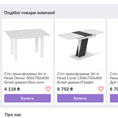
Подібні товари компанії
Стіл-трансформер Art in
Стіл-трансформер Art in
Стіл
Head Dinner 900x750x600
Head Lendi 1400х750х800
Head
Білий діамант/Білі ноги
Білий діамант/Графіт
Дуб 
(TB15010100100)
сірий (TB18010700000)
(TB
4 116
6 702
6 7
₴
₴
Купити
Купити
Про нас