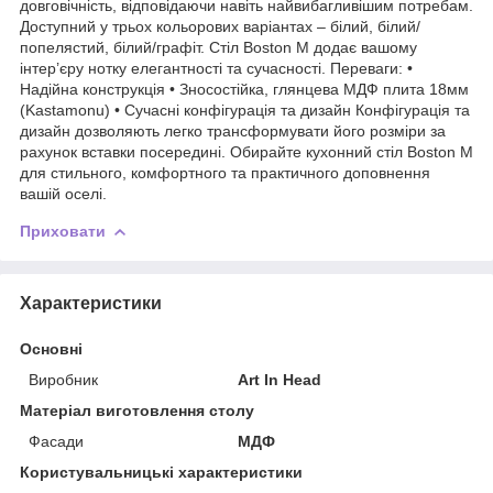
довговічність, відповідаючи навіть найвибагливішим потребам.
Доступний у трьох кольорових варіантах – білий, білий/
попелястий, білий/графіт. Стіл Boston M додає вашому
інтер’єру нотку елегантності та сучасності. Переваги: •
Надійна конструкція • Зносостійка, глянцева МДФ плита 18мм
(Kastamonu) • Сучасні конфігурація та дизайн Конфігурація та
дизайн дозволяють легко трансформувати його розміри за
рахунок вставки посередині. Обирайте кухонний стіл Boston M
для стильного, комфортного та практичного доповнення
вашій оселі.
Приховати
Характеристики
Основні
Виробник
Art In Head
Матеріал виготовлення столу
Фасади
МДФ
Користувальницькі характеристики