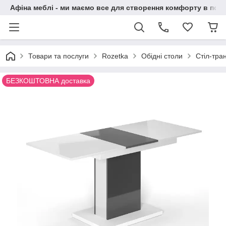
Афіна меблі - ми маємо все для створення комфорту в побу
Товари та послуги
Rozetka
Обідні столи
Стіл-тра
БЕЗКОШТОВНА доставка