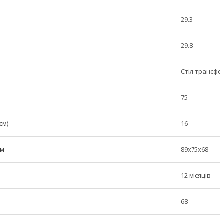
29.3
29.8
Стіл-трансф
75
см)
16
см
89x75x68
12 місяців
68