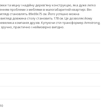
жки та міцну і надійну дерев'яну конструкцію, яка дуже легко
нням проблеми з меблями в малогабаритній квартирі. Він
игляді становлять 89x69x75 см. Його успішно можна
у вигляді довжина столу становить 178 см. Це дозволяє йому
 невелика компанія друзів. Купуючи стіл-трансформер Armstrong,
е зручно, практично і неймовірно вигідно.
10