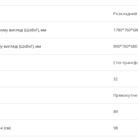
Розкладний
ому вигляді (ШxВxГ), мм
1780*760*68
у вигляді (ШxВxГ), мм
890*760*680
Стіл-трансф
32
Прямокутне
89
 (см)
98