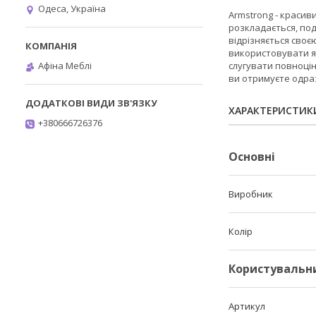
Одеса, Україна
Armstrong - красив
розкладається, по
відрізняється своє
використовувати як
Афіна Меблі
слугувати повноцін
ви отримуєте одраз
ХАРАКТЕРИСТИК
+380666726376
Основні
Виробник
Колір
Користувальн
Артикул