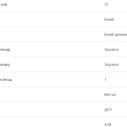
(см)
72
Білий
Білий діама
бренду
Україна
овару
Україна
х місць
1
Метал
ДСП
0.08