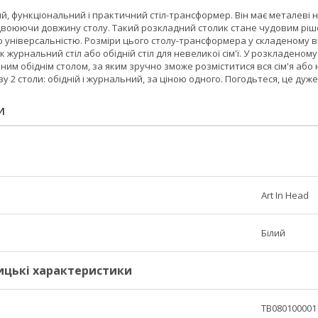
ий, функціональний і практичний стіл-трансформер. Він має металеві ні
двоюючи довжину столу. Такий розкладний столик стане чудовим ріше
ю універсальністю. Розміри цього столу-трансформера у складеному в
 журнальний стіл або обідній стіл для невеликої сім'ї. У розкладеном
ним обіднім столом, за яким зручно зможе розміститися вся сім'я або
у 2 столи: обідній і журнальний, за ціною одного. Погодьтеся, це дуж
И
Art In Head
Білий
ицькі характеристики
TB080100001