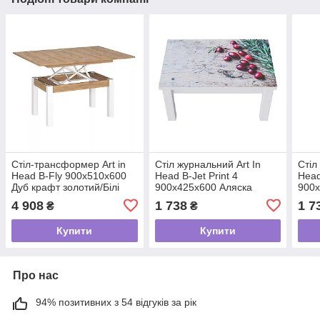
Стіл-трансформер Art in
Стіл журнальний Art In
Стіл
Head B-Fly 900x510x600
Head B-Jet Print 4
Head
Дуб крафт золотий/Білі
900x425x600 Аляска
900x
ноги (TB09121200110)
структурна/Білі ноги
стру
4 908
1 738
1 7
₴
₴
(131026615)
(131
Купити
Купити
Про нас
94% позитивних з 54 відгуків за рік