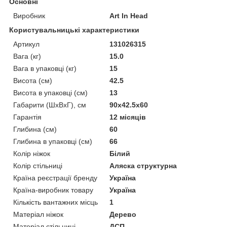
Основні
Виробник
Art In Head
Користувальницькі характеристики
Артикул
131026315
Вага (кг)
15.0
Вага в упаковці (кг)
15
Висота (см)
42.5
Висота в упаковці (см)
13
Габарити (ШхВxГ), см
90x42.5x60
Гарантія
12 місяців
Глибина (см)
60
Глибина в упаковці (см)
66
Колір ніжок
Білий
Колір стільниці
Аляска структурна
Країна реєстрації бренду
Україна
Країна-виробник товару
Україна
Кількість вантажних місць
1
Матеріал ніжок
Дерево
Матеріал стільниці
ДСП