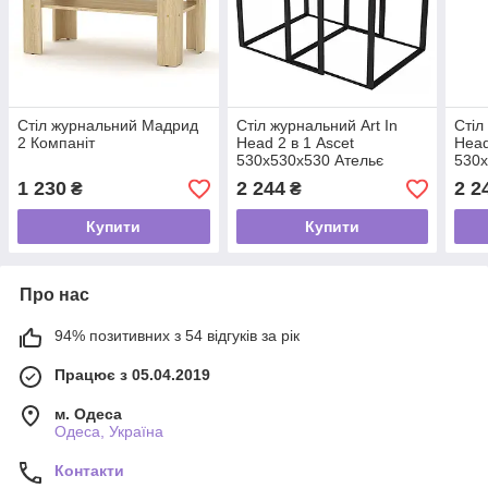
Стіл журнальний Мадрид
Стіл журнальний Art In
Стіл
2 Компаніт
Head 2 в 1 Ascet
Head
530x530x530 Ательє
530x
світлий (AS14040000030)
(AS
1 230
2 244
2 2
₴
₴
Купити
Купити
Про нас
94% позитивних з 54 відгуків за рік
Працює з 05.04.2019
м. Одеса
Одеса, Україна
Контакти