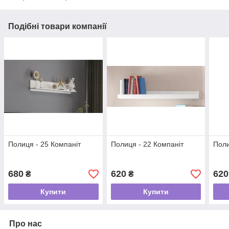
Подібні товари компанії
Полиця - 25 Компаніт
Полиця - 22 Компаніт
Поли
680
620
620
₴
₴
Купити
Купити
Про нас