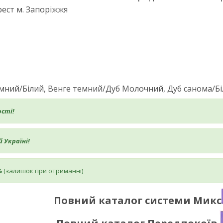
ест м. Запоріжжя
мний/Білий, Венге темний/Дуб Молочний, Дуб санома/Бі
ості!
 Україні!
%
(залишок при отриманні)
Повний каталог системи
Микс