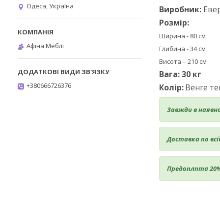
Одеса, Україна
Виробник:
Евер
Розмір:
Ширина - 80 см
Афіна Меблі
Глибина - 34 см
Висота – 210 см
Вага: 30 кг
+380666726376
Колір:
Венге те
Завжди в наявн
Доставка по всій
Предоплпта 20