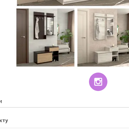
И
кту