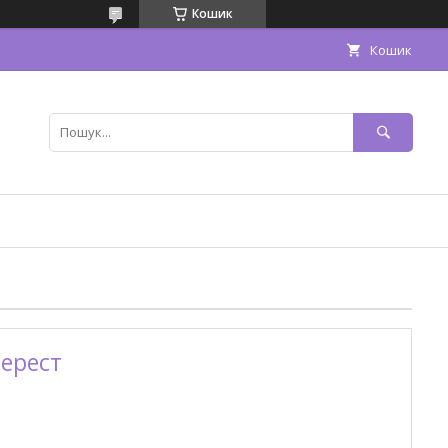
Кошик
Кошик
верест