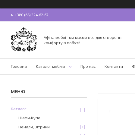
+380 (68) 324-62-67
Афіна меблі - ми маємо все для створення
комфорту в побуті!
Головна
Каталог меблів
Про нас
Контакти
Ф
Каталог
Шафи-Купе
Пенали, Вітрини