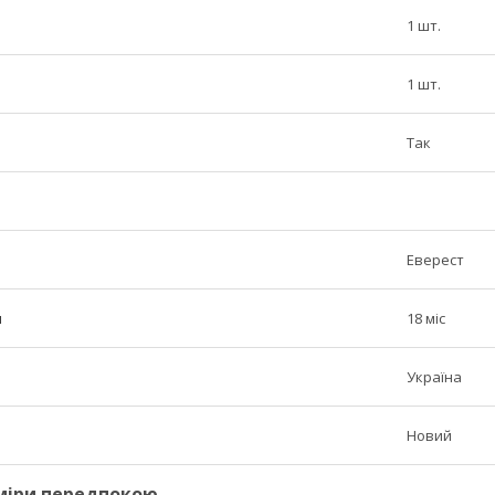
1 шт.
1 шт.
Так
Еверест
н
18 міс
Україна
Новий
міри передпокою